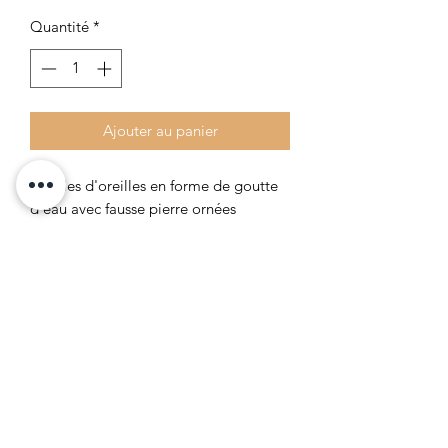
Quantité
*
Ajouter au panier
Boucles d'oreilles en forme de goutte
d'eau avec fausse pierre ornées
de strass.
Fermoir à clips.
Formulaire d'abonnement