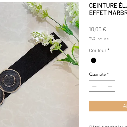
CEINTURE ÉL
EFFET MARB
Prix
10,00 €
TVA Incluse
Couleur
*
Quantité
*
Aj
Détails technique