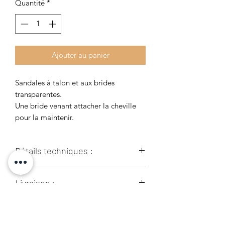
Quantité
*
Ajouter au panier
Sandales à talon et aux brides
transparentes.
Une bride venant attacher la cheville
pour la maintenir.
Détails techniques :
Dessus : Autres matériaux
Livraison :
Doublure et semelle intérieur: Autres
matériaux
Lestroisfilles.fr livre en France
Semelle extérieur : Autres matériaux
Retour :
métropolitaine, en Corse et les
Hauteur talons : 10 cm