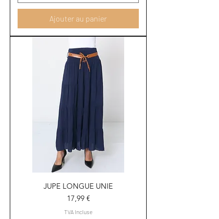
Ajouter au panier
JUPE LONGUE UNIE
Prix
17,99 €
TVA Incluse