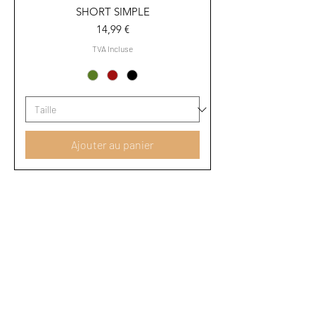
SHORT SIMPLE
Prix
14,99 €
TVA Incluse
Ajouter au panier