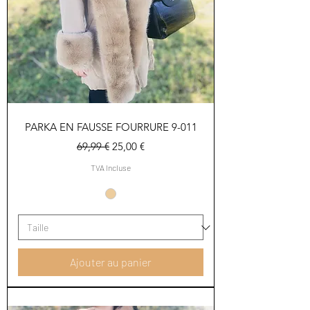
PARKA EN FAUSSE FOURRURE 9-011
Prix original
Prix promotionnel
69,99 €
25,00 €
TVA Incluse
Ajouter au panier