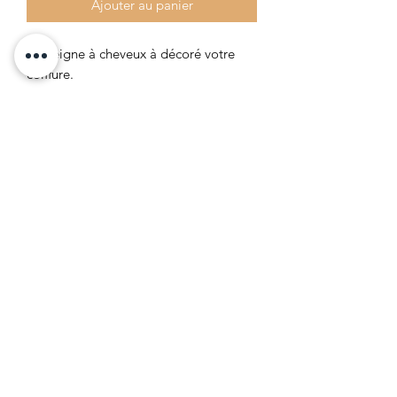
Ajouter au panier
Le peigne à cheveux à décoré votre
coiffure.
Formulaire d'abonnement
Envoyer
©2020 par LES 3 FILLES
CGV
RETOUR
POLITIQUE DE
CONFIDENTIALITÉ
POLITIQUE DE