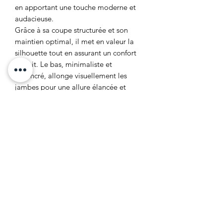
en apportant une touche moderne et
audacieuse.
Grâce à sa coupe structurée et son
maintien optimal, il met en valeur la
silhouette tout en assurant un confort
parfait. Le bas, minimaliste et
échancré, allonge visuellement les
jambes pour une allure élancée et
glamour.
Détails techniques :
82% Nylon
Guide des tailles :
18% Élasthanne
Bikini deux pièces
📏 Guide des tailles – Maillots de bain
Haut à effet croisé avec décolleté
(Femme)
plongeant
Maintien confortable et structuré