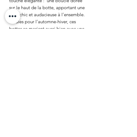
touche élégante : une boucle dorée
sur le haut de la botte, apportant une
note chic et audacieuse à l’ensemble.
Idéales pour l’automne-hiver, ces
bottes se marient aussi bien avec une
jupe qu’un jean slim.
Talon carré de 7-8 cm.
Fermeture à zip sur le côté.
Détails techniques :
Dessus : Autres matériaux & Textiles
Doublure et semelle intérieur: Textiles
& Autres matériaux
Semelle extérieur : Autres matériaux
Formulaire d'abonnement