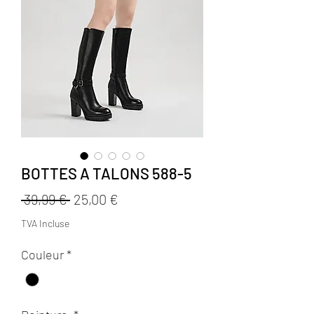
BOTTES A TALONS 588-5
Prix
Prix
 39,99 € 
25,00 €
original
promotionnel
TVA Incluse
Couleur
*