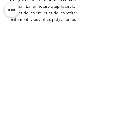
optimal. La fermeture à zip latérale
permet de les enfiler et de les retirer
facilement. Ces bottes polyvalentes
peuvent être portées avec de
nombreux styles, que ce soit pour des
tenues habillées ou décontractées.
Détails techniques :
Dessus : Autres matériaux & Textiles
Doublure et semelle intérieur: Textiles
& Autres matériaux
Semelle extérieur : Autres matériaux
Formulaire d'abonnement
Envoyer