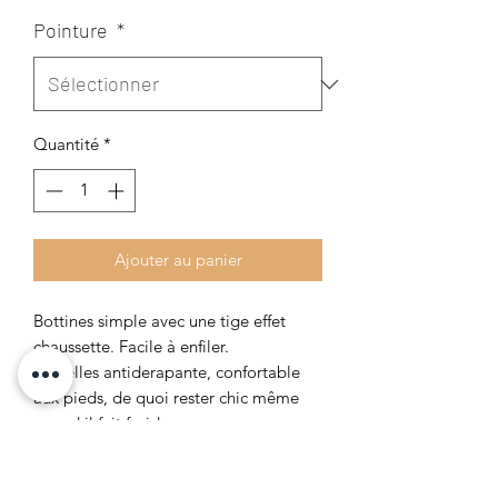
Pointure
*
Quantité
*
Ajouter au panier
Bottines simple avec une tige effet
chaussette. Facile à enfiler.
Semelles antiderapante, confortable
aux pieds, de quoi rester chic même
quand il fait froid.
Détails techniques :