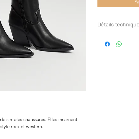
Aj
Détails technique
Dessus : Autres maté
Doublure et semelle 
matériaux
Semelle extérieur : 
 de simples chaussures. Elles incarnent
 style rock et western.