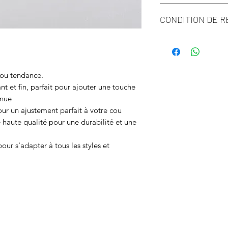
Acier inoxydable
CONDITION DE 
Les bijoux ne peuven
échangés.
jou tendance.
 et fin, parfait pour ajouter une touche
enue
ur un ajustement parfait à votre cou
 haute qualité pour une durabilité et une
our s'adapter à tous les styles et