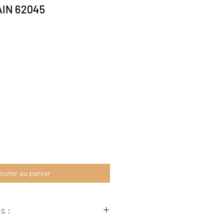
AIN 62045
outer au panier
s :