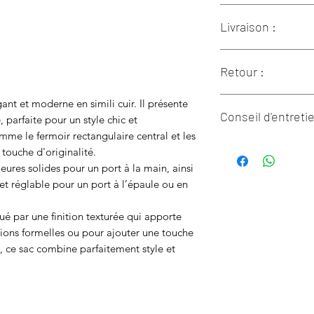
100% Synthétique
Livraison :
Doublure : Textile
L 21cm x l 9cm x H
Lestroisfilles.fr liv
Retour :
Colissimo
: Les frais
livraison en 2-3 jour
Si un des articles 
d’achat.
nt et moderne en simili cuir. Il présente
Conseil d'entreti
satisfaction, vous d
Chronospost
: Les fr
, parfaite pour un style chic et
suivant la réceptio
livraison en 3-4 jour
mme le fermoir rectangulaire central et les
Pour assurer leur lo
effectuer le retour.
d’achat.
 touche d'originalité.
d’adopter quelques 
Le retour ne pourra 
Retrait en magasin
:
eures solides pour un port à la main, ainsi
- Préservez votre piè
frais, pour imprimer
Gratuite pour tout
t réglable pour un port à l’épaule ou en
votre pièce venait à
dans la rubrique Me
En outre-mer par Co
avec un tissu doux et
sont de 9.99€ ( livra
é par une finition texturée qui apporte
- Ne surchargez jamai
à partir de 150€
sions formelles ou pour ajouter une touche
de le fermer c'est q
 ce sac combine parfaitement style et
dedans et qu'il faut e
- Évitez tout contac
produits composés 
les parfums ou les p