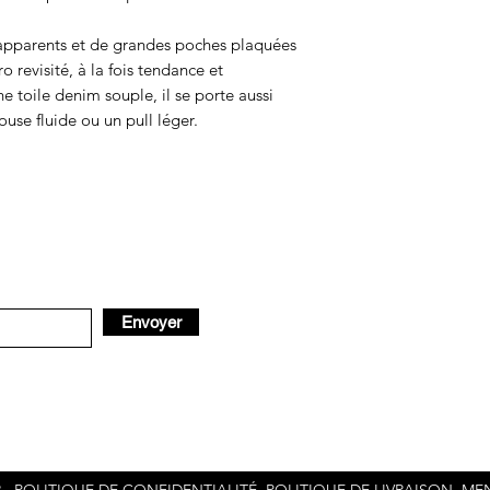
e
en c
apparents et de grandes poches plaquées
XS / 34
76 / 
tro revisité, à la fois tendance et
 toile denim souple, il se porte aussi
S / 36
80 / 
use fluide ou un pull léger.
M / 38
84 / 
L / 40
88 / 
XL/42
92/9
Les Tailles Uniques
36, 38, 40.
Envoyer
Les Oversizes vont ju