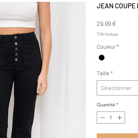
JEAN COUPE 
Prix
29,99 €
TVA Incluse
Couleur
*
Taille
*
Sélectionner
Quantité
*