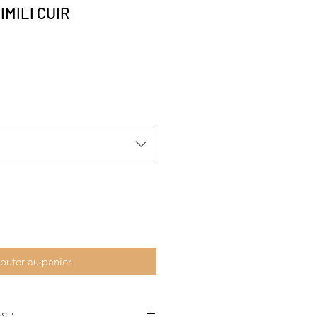
IMILI CUIR
outer au panier
s :