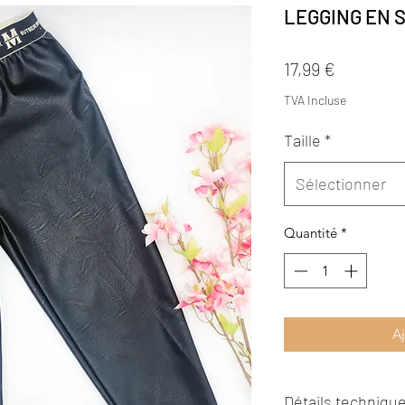
LEGGING EN S
Prix
17,99 €
TVA Incluse
Taille
*
Sélectionner
Quantité
*
Aj
Détails technique