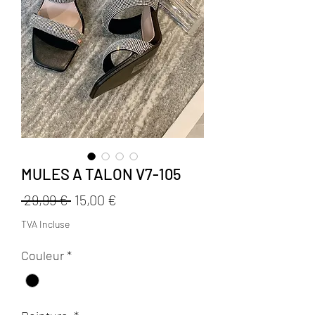
MULES A TALON V7-105
Prix
Prix
 29,99 € 
15,00 €
original
promotionnel
TVA Incluse
Couleur
*