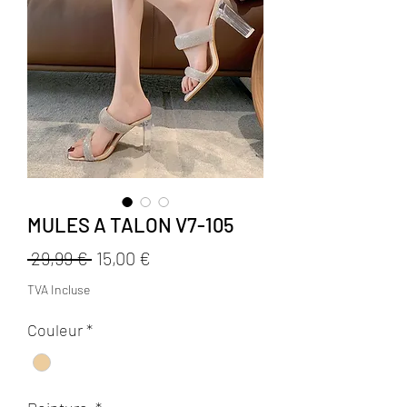
MULES A TALON V7-105
Prix
Prix
 29,99 € 
15,00 €
original
promotionnel
TVA Incluse
Couleur
*