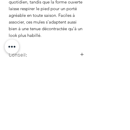
quotidien, tandis que la forme ouverte
laisse respirer le pied pour un porté
agréable en toute saison. Faciles à
associer, ces mules s’adaptent aussi
bien à une tenue décontractée qu’à un
look plus habillé.
Conseil:
Prendre sa pointure habituelle.
Livraison
Lestroisfilles.fr livre en France
Retour :
métropolitaine, en Corse et les
départements d'outre-mer tel que :
Si un des articles commandés ne vous
la Guadeloupe, la Martinique, la
Détails techniques :
donne pas satisfaction, vous disposez
Réunion et la Guyane à travers les
d'un délai de 14 jours suivant la
services de plusieurs transporteurs :
Dessus : Autres matériaux
réception de votre commande pour
Colissimo
: Les frais de livraison sont
Doublure et semelle intérieur: Autres
effectuer le retour.