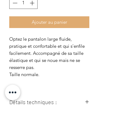
Ajouter au panier
Optez le pantalon large fluide,
pratique et confortable et qui s'enfile
facilement. Accompagné de sa taille
élastique et qui se noue mais ne se
resserre pas.
Taille normale.
Détails techniques :
95% Polyester
Guide des Tailles :
5% Élasthanne
Prenez vos mesures directement sur le