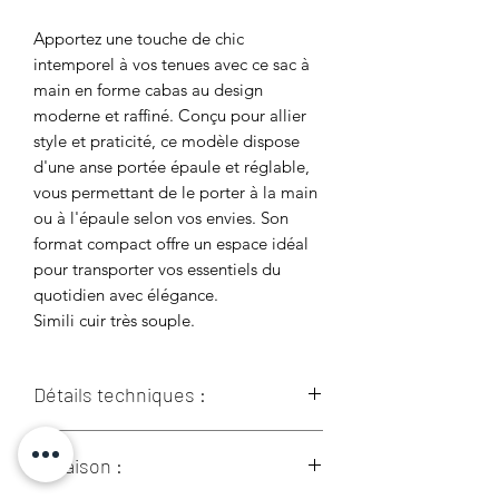
Apportez une touche de chic
intemporel à vos tenues avec ce sac à
main en forme cabas au design
moderne et raffiné. Conçu pour allier
style et praticité, ce modèle dispose
d'une anse portée épaule et réglable,
vous permettant de le porter à la main
ou à l'épaule selon vos envies. Son
format compact offre un espace idéal
pour transporter vos essentiels du
quotidien avec élégance.
Simili cuir très souple.
Détails techniques :
100% Synthétique
Livraison :
Doublure : Textile
L 31cm x l 14cm x H 25cm