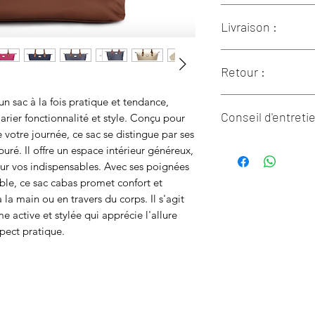
100% Synthétique
Livraison :
Doublure : Textile
L 48cm x l 18cm x 
Lestroisfilles.fr liv
Retour :
Corse et les départ
la Guadeloupe, la Ma
Si un des articles 
un sac à la fois pratique et tendance,
Guyane à travers les
Conseil d'entreti
satisfaction, vous d
arier fonctionnalité et style. Conçu pour
transporteurs :
suivant la réceptio
Colissimo
: Les frais
tre journée, ce sac se distingue par ses
Pour assurer leur lo
effectuer le retour.
livraison en 2-3 jour
puré. Il offre un espace intérieur généreux,
d’adopter quelques 
Le retour ne pourra 
d’achat.
ur vos indispensables. Avec ses poignées
frais, pour imprimer
Chronospost
: Les fr
ble, ce sac cabas promet confort et
- Préservez votre piè
dans la rubrique Me
livraison en 3-4 jour
 la main ou en travers du corps. Il s'agit
votre pièce venait à
d’achat.
e active et stylée qui apprécie l'allure
avec un tissu doux et
Retrait en magasin
:
pect pratique.
- Ne surchargez jamai
Gratuite pour tout
de le fermer c'est q
En outre-mer par Co
dedans et qu'il faut e
sont de 9.99€ ( livra
- Évitez tout contac
à partir de 150€
produits composés 