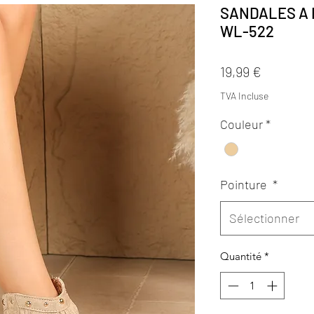
SANDALES A
WL-522
Prix
19,99 €
TVA Incluse
Couleur
*
Pointure
*
Sélectionner
Quantité
*