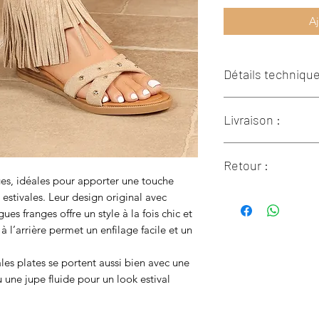
Aj
Détails technique
Dessus : Autres mat
Livraison :
Doublure et semelle 
matériaux
Lestroisfilles.fr liv
Semelle extérieur : 
Retour :
Corse et les départ
es, idéales pour apporter une touche
la Guadeloupe, la Ma
Si un des articles 
Guyane à travers les
estivales. Leur design original avec
satisfaction, vous d
transporteurs :
ues franges offre un style à la fois chic et
suivant la réceptio
Colissimo
: Les frais
 l’arrière permet un enfilage facile et un
effectuer le retour.
livraison en 2-3 jour
Le retour ne pourra 
d’achat.
les plates se portent aussi bien avec une
frais, pour imprimer
Retrait en magasin
:
une jupe fluide pour un look estival
dans la rubrique Me
Gratuite pour tout
En outre-mer par Co