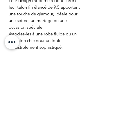
Leur design moderne à bout carré et
leur talon fin élancé de 9,5 apportent
une touche de glamour, idéale pour
une soirée, un mariage ou une
occasion spéciale.
Associez-les à une robe fluide ou un
pantalon chic pour un look
irrésistiblement sophistiqué.
Détails techniques :
Dessus : Autres matériaux
Livraison :
Doublure et semelle intérieur: Textiles
& Autres matériaux
Lestroisfilles.fr livre en France
Semelle extérieur : Autres matériaux
Retour :
métropolitaine, en Corse et les
Hauteur talons : 9,5 cm
départements d'outre-mer tel que :
Si un des articles commandés ne vous
la Guadeloupe, la Martinique, la
donne pas satisfaction, vous disposez
Réunion et la Guyane à travers les
d'un délai de 14 jours suivant la
services de plusieurs transporteurs :