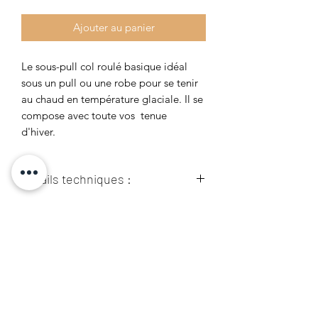
Ajouter au panier
Le sous-pull col roulé basique idéal
sous un pull ou une robe pour se tenir
au chaud en température glaciale. Il se
compose avec toute vos tenue
d'hiver.
Détails techniques :
95% Viscose
Guide des Tailles :
5% Élasthane
Prenez vos mesures directement sur le
corps, sans trop serrer. Si vous hésitez
entre 2 tailles, nous vous conseillons de
choisir la plus grande. À l'exception
des vêtements cintrés qui se portent en