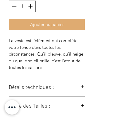
Ajouter au panier
La veste est l'élément qui complète
votre tenue dans toutes les
circonstances. Qu'il pleuve, qu'il neige
ou que le soleil brille, c'est l'atout de
toutes les saisons
Détails techniques :
95% Viscose
Guide des Tailles :
5% Élasthane
Prenez vos mesures directement sur le
Livraison :
corps, sans trop serrer. Si vous hésitez
entre 2 tailles, nous vous conseillons de