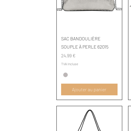
Aperçu rapide
SAC BANDOULIÈRE
SOUPLE À PERLE 62015
Prix
24,99 €
TVA Incluse
Ajouter au panier