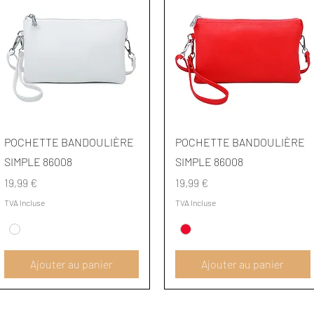
Aperçu rapide
Aperçu rapide
POCHETTE BANDOULIÈRE
POCHETTE BANDOULIÈRE
SIMPLE 86008
SIMPLE 86008
Prix
Prix
19,99 €
19,99 €
TVA Incluse
TVA Incluse
Ajouter au panier
Ajouter au panier