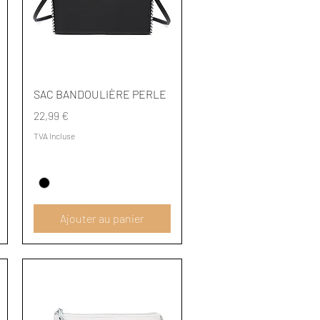
Aperçu rapide
SAC BANDOULIÈRE PERLE
Prix
22,99 €
TVA Incluse
Ajouter au panier