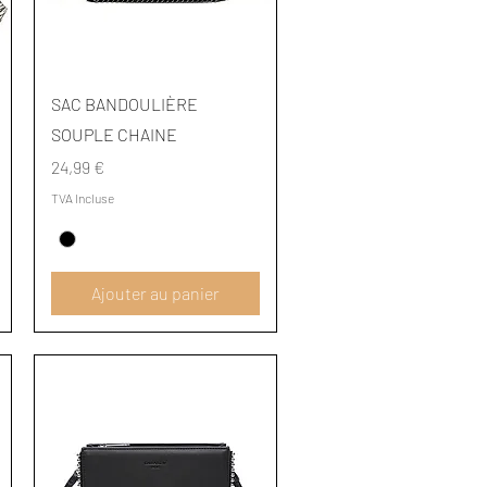
Aperçu rapide
SAC BANDOULIÈRE
SOUPLE CHAINE
Prix
24,99 €
TVA Incluse
Ajouter au panier