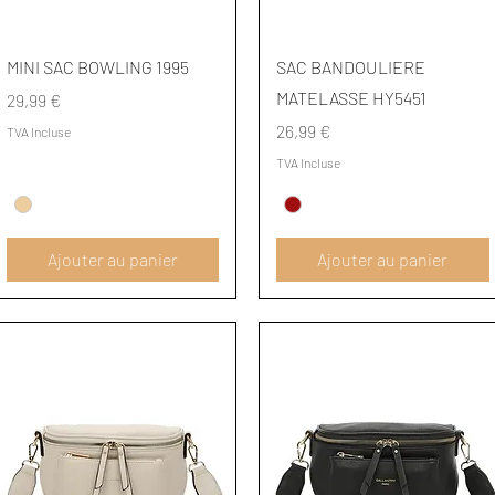
Aperçu rapide
Aperçu rapide
MINI SAC BOWLING 1995
SAC BANDOULIERE
MATELASSE HY5451
Prix
29,99 €
Prix
26,99 €
TVA Incluse
TVA Incluse
Ajouter au panier
Ajouter au panier