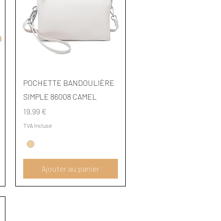
Aperçu rapide
POCHETTE BANDOULIÈRE
SIMPLE 86008 CAMEL
Prix
19,99 €
TVA Incluse
Ajouter au panier