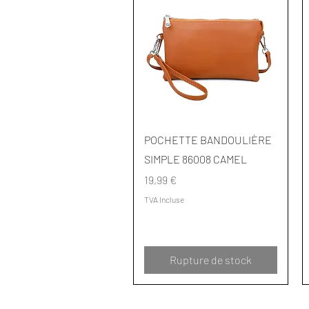
Aperçu rapide
POCHETTE BANDOULIÈRE
SIMPLE 86008 CAMEL
Prix
19,99 €
TVA Incluse
Rupture de stock