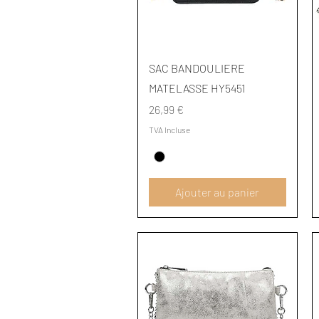
Aperçu rapide
SAC BANDOULIERE
MATELASSE HY5451
Prix
26,99 €
TVA Incluse
Ajouter au panier