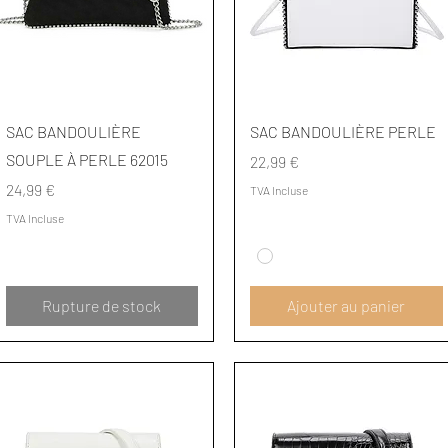
Aperçu rapide
Aperçu rapide
SAC BANDOULIÈRE
SAC BANDOULIÈRE PERLE
SOUPLE À PERLE 62015
Prix
22,99 €
Prix
24,99 €
TVA Incluse
TVA Incluse
Rupture de stock
Ajouter au panier