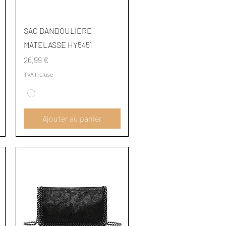
Aperçu rapide
SAC BANDOULIERE
MATELASSE HY5451
Prix
26,99 €
TVA Incluse
Ajouter au panier