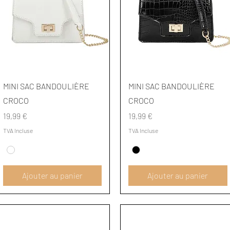
Aperçu rapide
Aperçu rapide
MINI SAC BANDOULIÈRE
MINI SAC BANDOULIÈRE
CROCO
CROCO
Prix
Prix
19,99 €
19,99 €
TVA Incluse
TVA Incluse
Ajouter au panier
Ajouter au panier